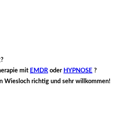
g?
herapie mit
EMDR
oder
HYPNOSE
?
in Wiesloch richtig und sehr willkommen!