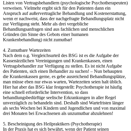
Listen von Vertragsbehandlern (psychologische Psychotherapeuten)
verweisen. Vielmehr ergibt sich für den Patienten dann ein
Anspruch auf außervertragliche Behandlung und Kostenerstattung,
wenn er nachweist, dass der nachgefragte Behandlungsplatz nicht
zur Verfügung steht. Mehr als drei vergebliche
Behandlungsanfragen sind aus fachlichen und menschlichen
Gründen (im Sinne des Gebots einer humanen
Krankenbehandlung) nicht zumutbar!
4. Zumutbare Wartezeiten
Nach dem o.g. Vergleichsurteil des BSG ist es die Aufgabe der
Kassenärztlichen Vereinigungen und Krankenkassen, einen
Vertragsbehandler zur Verfügung zu stellen. Es ist nicht Aufgabe
des Patienten, sich einen Behandler zu suchen! – Nun behaupten
die Krankenkassen gerne, es gebe ausreichend Behandlungsplätze,
man müsse eben nur etwas warten, Wartezeiten seien halt üblich.
Hier hat aber das BSG klar festgestellt: Psychotherapie ist häufig
eine schnell erforderliche Intervention, so dass
behandlungsbedürftige seelische Erkrankungen in aller Regel
unverzüglich zu behandeln sind. Deshalb sind Wartefristen länger
als sechs Wochen bei Kindern und Jugendlichen und von maximal
drei Monaten bei Erwachsenen als unzumutbar abzulehnen!
5. Bescheinigung des Heilpraktikers (Psychotherapie)
In der Praxis hat es sich bewährt, wenn der Patient seinen