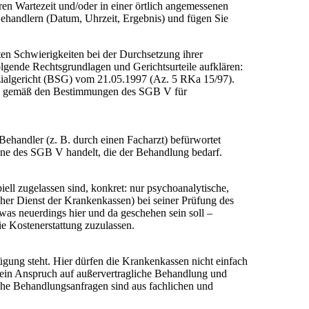
en Wartezeit und/oder in einer örtlich angemessenen
ehandlern (Datum, Uhrzeit, Ergebnis) und fügen Sie
nten Schwierigkeiten bei der Durchsetzung ihrer
olgende Rechtsgrundlagen und Gerichtsurteile aufklären:
ialgericht (BSG) vom 21.05.1997 (Az. 5 RKa 15/97).
hme gemäß den Bestimmungen des SGB V für
Behandler (z. B. durch einen Facharzt) befürwortet
nne des SGB V handelt, die der Behandlung bedarf.
ll zugelassen sind, konkret: nur psychoanalytische,
her Dienst der Krankenkassen) bei seiner Prüfung des
was neuerdings hier und da geschehen sein soll –
ie Kostenerstattung zuzulassen.
gung steht. Hier dürfen die Krankenkassen nicht einfach
n ein Anspruch auf außervertragliche Behandlung und
iche Behandlungsanfragen sind aus fachlichen und