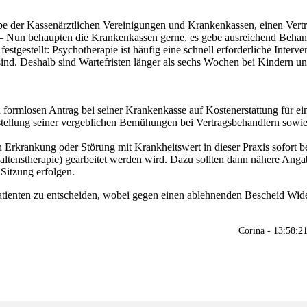
be der Kassenärztlichen Vereinigungen und Krankenkassen, einen Vertra
 – Nun behaupten die Krankenkassen gerne, es gebe ausreichend Behan
festgestellt: Psychotherapie ist häufig eine schnell erforderliche Interv
sind. Deshalb sind Wartefristen länger als sechs Wochen bei Kindern 
en formlosen Antrag bei seiner Krankenkasse auf Kostenerstattung für e
ellung seiner vergeblichen Bemühungen bei Vertragsbehandlern sowie 
Erkrankung oder Störung mit Krankheitswert in dieser Praxis sofort
ltenstherapie) gearbeitet werden wird. Dazu sollten dann nähere Ang
Sitzung erfolgen.
 Patienten zu entscheiden, wobei gegen einen ablehnenden Bescheid Wid
Corina - 13:58: