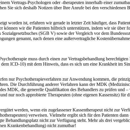
inem Vertrags-Psychologen oder -therapeuten innerhalb einer zumutbar
n Sie sich deshalb Notizen über Ihre Anrufe bei den verschiedenen B
t worden ist, erfahren wir gerade in letzter Zeit häufiger, dass Patie
 können wir die Patienten hilfreich unterstützen, indem wir sie über f
s Sozialgesetzbuches (SGB V) sowie der Vergleich vor dem Bundessoz
dingungen genannt, nach denen eine außervertragliche Kostenüberna
Psychotherapie muss durch einen zur Vertragsbehandlung berechtigten 
. dem ICD-10) mit dem Hinweis, dass es sich um eine Krankheit im Si
fen nur Psychotherapieverfahren zur Anwendung kommen, die prinzipie
fahren. Die Durchführung anderer Verfahren kann der MDK (Medizinisc
e des MDK, die generelle Qualifikation des Behandlers zu prüfen und – 
 und nur noch approbierte Therapeuten (ohne eigenen Kassensitz) für d
rgütet werden, wenn ein zugelassener Kassentherapeut nicht zur Verfü
hotherapeuten) verweisen. Vielmehr ergibt sich für den Patienten dan
gte Behandlungsplatz nicht zur Verfügung steht. Mehr als drei vergebl
nen Krankenbehandlung) nicht zumutbar!