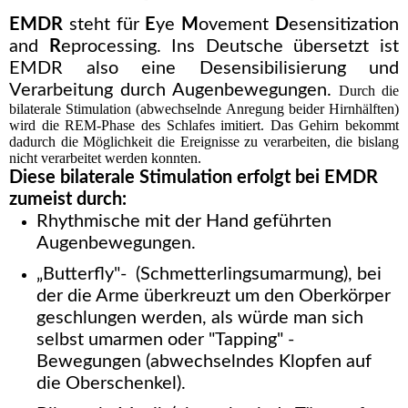
EMDR
steht für
E
ye
M
ovement
D
esensitization
and
R
eprocessing. Ins Deutsche übersetzt ist
EMDR also eine Desensibilisierung und
Verarbeitung durch Augenbewegungen.
Durch die
bilaterale Stimulation (abwechselnde Anregung beider Hirnhälften)
wird die REM-Phase des Schlafes imitiert. Das Gehirn bekommt
dadurch die Möglichkeit die Ereignisse zu verarbeiten, die bislang
nicht verarbeitet werden konnten.
Diese bilaterale Stimulation erfolgt bei EMDR
zumeist durch:
Rhythmische mit der Hand geführten
Augenbewegungen.
„Butterfly"- (Schmetterlingsumarmung), bei
der die Arme überkreuzt um den Oberkörper
geschlungen werden, als würde man sich
selbst umarmen oder "Tapping" -
Bewegungen (abwechselndes Klopfen auf
die Oberschenkel).