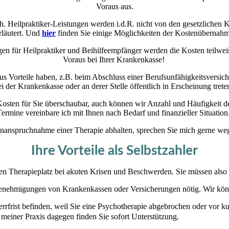
Voraus aus.
ch. Heilpraktiker-Leistungen werden i.d.R. nicht von den gesetzlich
rläutert. Und
hier
finden Sie einige Möglichkeiten der Kostenübernahm
 für Heilpraktiker und Beihilfeempfänger werden die Kosten teilweise b
Voraus bei Ihrer Krankenkasse!
s Vorteile haben, z.B. beim Abschluss einer Berufsunfähigkeitsversich
ei der Krankenkasse oder an derer Stelle öffentlich in Erscheinung trete
osten für Sie überschaubar, auch können wir Anzahl und Häufigkeit de
Termine vereinbare ich mit Ihnen nach Bedarf und finanzieller Situation
r Inanspruchnahme einer Therapie abhalten, sprechen Sie mich gerne we
Ihre Vorteile als Selbstzahler
inen Therapieplatz bei akuten Krisen und Beschwerden. Sie müssen also 
enehmigungen von Krankenkassen oder Versicherungen nötig. Wir könne
errfrist befinden, weil Sie eine Psychotherapie abgebrochen oder vor 
 meiner Praxis dagegen finden Sie sofort Unterstützung.