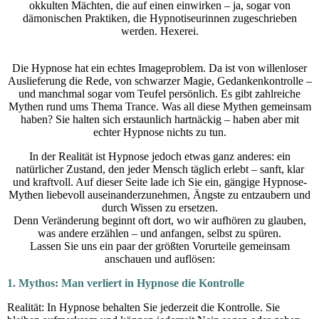
okkulten Mächten, die auf einen einwirken – ja, sogar von
dämonischen Praktiken, die Hypnotiseurinnen zugeschrieben
werden. Hexerei.
Die Hypnose hat ein echtes Imageproblem. Da ist von willenloser
Auslieferung die Rede, von schwarzer Magie, Gedankenkontrolle –
und manchmal sogar vom Teufel persönlich. Es gibt zahlreiche
Mythen rund ums Thema Trance. Was all diese Mythen gemeinsam
haben? Sie halten sich erstaunlich hartnäckig – haben aber mit
echter Hypnose nichts zu tun.
In der Realität ist Hypnose jedoch etwas ganz anderes: ein
natürlicher Zustand, den jeder Mensch täglich erlebt – sanft, klar
und kraftvoll. Auf dieser Seite lade ich Sie ein, gängige Hypnose-
Mythen liebevoll auseinanderzunehmen, Ängste zu entzaubern und
durch Wissen zu ersetzen.
Denn Veränderung beginnt oft dort, wo wir aufhören zu glauben,
was andere erzählen – und anfangen, selbst zu spüren.
Lassen Sie uns ein paar der größten Vorurteile gemeinsam
anschauen und auflösen:
1. Mythos: Man verliert in Hypnose die Kontrolle
Realität: In Hypnose behalten Sie jederzeit die Kontrolle. Sie