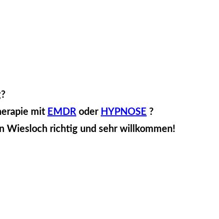
g?
herapie mit
EMDR
oder
HYPNOSE
?
in Wiesloch richtig und sehr willkommen!