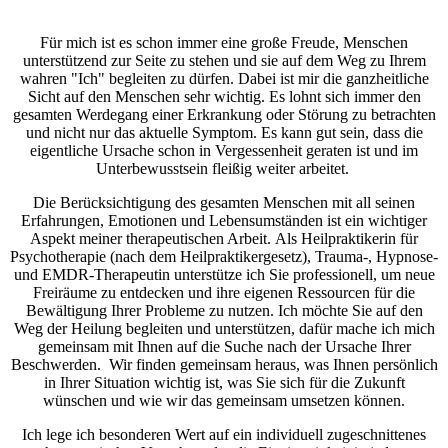
Praxis für Psychotherapie, Hypnose, EMDR- und Traumatherapie
in Wiesloch
Für mich ist es schon immer eine große Freude, Menschen
unterstützend zur Seite zu stehen und sie auf dem Weg zu Ihrem
wahren "Ich" begleiten zu dürfen. Dabei ist mir die ganzheitliche
Sicht auf den Menschen sehr wichtig. Es lohnt sich immer den
gesamten Werdegang einer Erkrankung oder Störung zu betrachten
und nicht nur das aktuelle Symptom. Es kann gut sein, dass die
eigentliche Ursache schon in Vergessenheit geraten ist und im
Unterbewusstsein fleißig weiter arbeitet.
Die Berücksichtigung des gesamten Menschen mit all seinen
Erfahrungen, Emotionen und Lebensumständen ist ein wichtiger
Aspekt meiner therapeutischen Arbeit.
Als Heilpraktikerin für
Psychotherapie (nach dem Heilpraktikergesetz), Trauma-, Hypnose-
und EMDR-Therapeutin unterstütze ich Sie professionell, um neue
Freiräume zu entdecken und ihre eigenen Ressourcen für die
Bewältigung Ihrer Probleme zu nutzen. Ich möchte Sie auf den
Weg der Heilung begleiten und unterstützen, dafür mache ich mich
gemeinsam mit Ihnen auf die Suche nach der Ursache Ihrer
Beschwerden. Wir finden gemeinsam heraus, was Ihnen persönlich
in Ihrer Situation wichtig ist, was Sie sich für die Zukunft
wünschen und wie wir das gemeinsam umsetzen können.
Ich lege ich besonderen Wert auf ein individuell zugeschnittenes