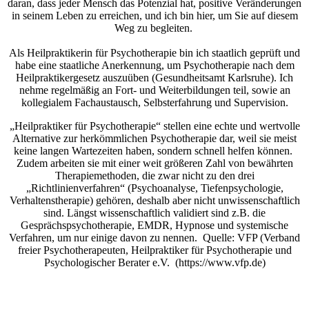
daran, dass jeder Mensch das Potenzial hat, positive Veränderungen
in seinem Leben zu erreichen, und ich bin hier, um Sie auf diesem
Weg zu begleiten.
Als Heilpraktikerin für Psychotherapie bin ich staatlich geprüft und
habe eine staatliche Anerkennung, um Psychotherapie nach dem
Heilpraktikergesetz auszuüben (Gesundheitsamt Karlsruhe).
Ich
nehme regelmäßig an Fort- und Weiterbildungen teil, sowie an
kollegialem Fachaustausch, Selbsterfahrung und Supervision.
„Heilpraktiker für Psychotherapie“ stellen eine echte und wertvolle
Alternative zur herkömmlichen Psychotherapie dar, weil sie meist
keine langen Wartezeiten haben, sondern schnell helfen können.
Zudem arbeiten sie mit einer weit größeren Zahl von bewährten
Therapiemethoden, die zwar nicht zu den drei
„Richtlinienverfahren“ (Psychoanalyse, Tiefenpsychologie,
Verhaltenstherapie) gehören, deshalb aber nicht unwissenschaftlich
sind. Längst wissenschaftlich validiert sind z.B. die
Gesprächspsychotherapie, EMDR, Hypnose und systemische
Verfahren, um nur einige davon zu nennen. Quelle: VFP (Verband
freier Psychotherapeuten, Heilpraktiker für Psychotherapie und
Psychologischer Berater e.V. (https://www.vfp.de)